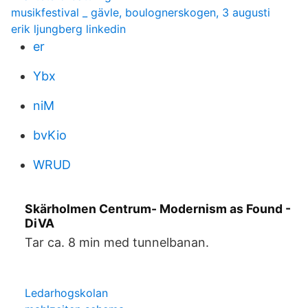
musikfestival _ gävle, boulognerskogen, 3 augusti
erik ljungberg linkedin
er
Ybx
niM
bvKio
WRUD
Skärholmen Centrum- Modernism as Found -
DiVA
Tar ca. 8 min med tunnelbanan.
Ledarhogskolan