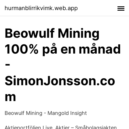
hurmanblirrikvimk.web.app
Beowulf Mining
100% på en månad
-
SimonJonsson.co
m
Beowulf Mining - Mangold Insight
Aktieportföljen Live. Aktier – Småbolagsjakten