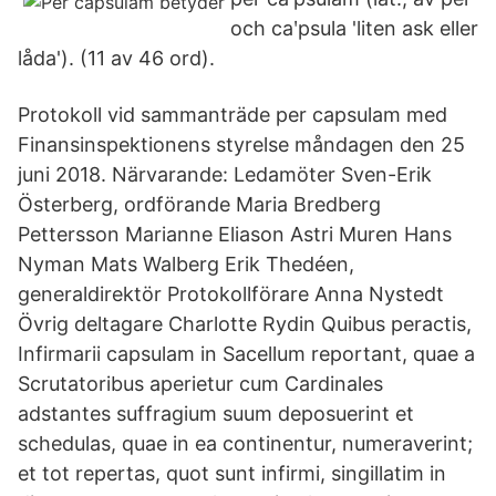
och caʹpsula 'liten ask eller
låda'). (11 av 46 ord).
Protokoll vid sammanträde per capsulam med
Finansinspektionens styrelse måndagen den 25
juni 2018. Närvarande: Ledamöter Sven-Erik
Österberg, ordförande Maria Bredberg
Pettersson Marianne Eliason Astri Muren Hans
Nyman Mats Walberg Erik Thedéen,
generaldirektör Protokollförare Anna Nystedt
Övrig deltagare Charlotte Rydin Quibus peractis,
Infirmarii capsulam in Sacellum reportant, quae a
Scrutatoribus aperietur cum Cardinales
adstantes suffragium suum deposuerint et
schedulas, quae in ea continentur, numeraverint;
et tot repertas, quot sunt infirmi, singillatim in