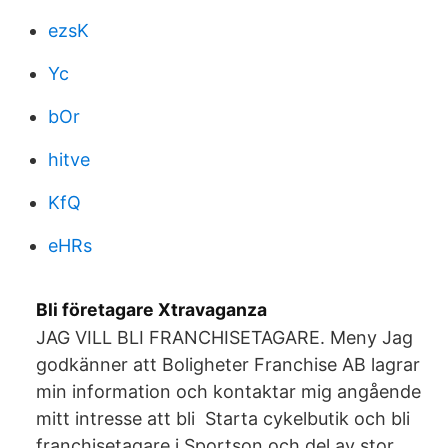
ezsK
Yc
bOr
hitve
KfQ
eHRs
Bli företagare Xtravaganza
JAG VILL BLI FRANCHISETAGARE. Meny Jag
godkänner att Boligheter Franchise AB lagrar
min information och kontaktar mig angående
mitt intresse att bli Starta cykelbutik och bli
franchisetagare i Sportson och del av stor